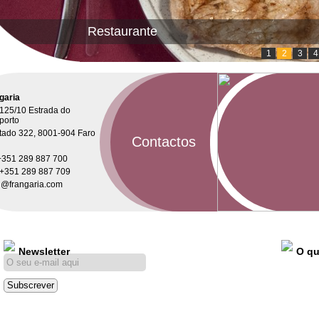
Restaurante
1
2
3
4
garia
 125/10 Estrada do
porto
tado 322, 8001-904 Faro
Contactos
 +351 289 887 700
 +351 289 887 709
l@frangaria.com
Newsletter
O qu